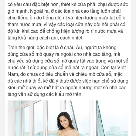
có yêu cầu đặc biệt hơn, thiết kế cửa phải chịu được sức
gió mạnh. Ngoài ra, ở các tòa nhà cao tầng luôn phải
chịu tiếng ồn do tiếng gió rít và hiện tượng mưa tạt dễ bị
thấm nước mưa, vì vậy các loại cửa này đòi hỏi phải có
độ kín khít cao để chống hiện tượng rò rỉ nước mưa và
tăng khả năng cách âm, cách nhiệt.
Trên thế giới, đặc biệt là ở châu Âu, người ta không
dùng cửa sổ mở quay ra ngoài cho nhà cao tầng, mà
chủ yếu sử dụng cửa sổ mở quay lật vào trong và một số
nước rất ít sử dụng cửa sổ mở hất ra ngoài. Còn tại Việt
Nam, do chưa có tiêu chuẩn về chiều mở cửa sổ, mặc
dù các nhà thiết kế đã ý thức được việc hạn chế sử dụng
kiểu mở quay và mở hất ra ngoài nhưng một số nhà cao
tầng vẫn sử dụng các kiểu mở trên.