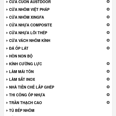
CỬA CUỐN AUSTDOOR
CỬA NHÔM VIỆT PHÁP
CỬA NHÔM XINGFA
CỬA NHỰA COMPOSITE
CỬA NHỰA LÕI THÉP
CỬA VÁCH NHÔM KÍNH
ĐÁ ỐP LÁT
HÒN NON BỘ
KÍNH CƯỜNG LỰC
LÀM MÁI TÔN
LÀM SẮT INOX
NHÀ TIỀN CHẾ LẮP GHÉP
THI CÔNG ỐP NHỰA
TRẦN THẠCH CAO
TỦ BẾP NHÔM