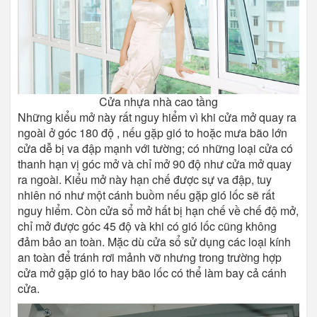
Cửa nhựa nhà cao tầng
Những kiểu mở này rất nguy hiểm vì khi cửa mở quay ra
ngoài ở góc 180 độ , nếu gặp gió to hoặc mưa bão lớn
cửa dễ bị va đập mạnh với tường; có những loại cửa có
thanh hạn vị góc mở và chỉ mở 90 độ như cửa mở quay
ra ngoài. Kiểu mở này hạn chế được sự va đập, tuy
nhiên nó như một cánh buồm nếu gặp gió lốc sẽ rất
nguy hiểm. Còn cửa sổ mở hất bị hạn chế về chế độ mở,
chỉ mở được góc 45 độ và khi có gió lốc cũng không
đảm bảo an toàn. Mặc dù cửa sổ sử dụng các loại kính
an toàn để tránh rơi mảnh vỡ nhưng trong trường hợp
cửa mở gặp gió to hay bão lốc có thể làm bay cả cánh
cửa.