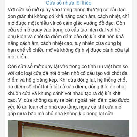
Cửa sổ nhựa lõi thép
Với cửa sổ mở quay vào trong thông thường có cấu tạo
đơn giản thì không có khả năng cách âm, cách nhiệt, chỉ
mở được một chiều và có cảm giác vướng đồ đạc. Còn
cửa sổ mở quay vào trong có cấu tạo hiện đại với hệ
phụ kiện và chốt đa điểm đảm bảo độ kín khít nên khả
năng cách âm, cách nhiệt cao, tuy nhiên cửa cũng bị
hạn chế về chiều mở và không định vị được cánh cửa tại
một điểm.
Còn cửa sổ mở quay lật vào trong có tính ưu việt hơn so
với các loại cửa đã nói ở trên nhờ có cấu tạo với chốt đa
điểm và hệ gioăng kép. Khi cửa đóng lại, hệ thống chốt
đa điểm sẽ chốt lại ở tất cả các điểm, đồng thời ép chặt
khuôn cửa và khung cánh với nhau tạo ra độ kín khít
cao. Vì cửa không quay ra bên ngoài nên đảm bảo được
yếu tố an toàn cho nhà cao tầng, ngay cả khi cửa mở
gặp mưa bão mà chủ nhà không kịp đóng lại cửa.