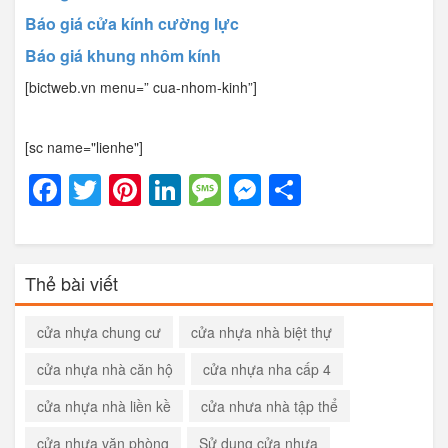
Báo giá cửa kính cường lực
Báo giá khung nhôm kính
[bictweb.vn menu=” cua-nhom-kinh”]
[sc name="lienhe"]
Facebook
Twitter
Pinterest
LinkedIn
Message
Messenger
Share
Thẻ bài viết
cửa nhựa chung cư
cửa nhựa nhà biệt thự
cửa nhựa nhà căn hộ
cửa nhựa nha cấp 4
cửa nhựa nhà liền kề
cửa nhưa nhà tập thể
cửa nhựa văn phòng
Sử dụng cửa nhựa