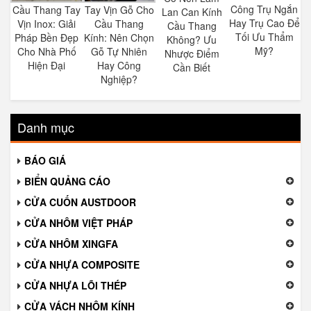
Công Trụ Ngắn
Cầu Thang Tay
Tay Vịn Gỗ Cho
Lan Can Kính
Hay Trụ Cao Để
Vịn Inox: Giải
Cầu Thang
Cầu Thang
Tối Ưu Thẩm
Pháp Bền Đẹp
Kính: Nên Chọn
Không? Ưu
Mỹ?
Cho Nhà Phố
Gỗ Tự Nhiên
Nhược Điểm
Hiện Đại
Hay Công
Cần Biết
Nghiệp?
Danh mục
BÁO GIÁ
BIỂN QUẢNG CÁO
CỬA CUỐN AUSTDOOR
CỬA NHÔM VIỆT PHÁP
CỬA NHÔM XINGFA
CỬA NHỰA COMPOSITE
CỬA NHỰA LÕI THÉP
CỬA VÁCH NHÔM KÍNH