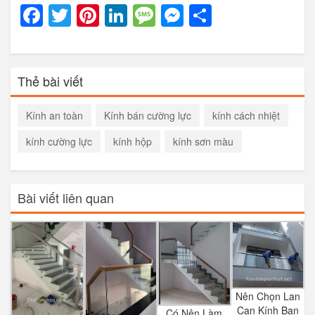
Facebook
Twitter
Pinterest
LinkedIn
Message
Messenger
Share
Thẻ bài viết
Kính an toàn
Kính bán cường lực
kính cách nhiệt
kính cường lực
kính hộp
kính sơn màu
Bài viết liên quan
Nên Chọn Lan
Can Kính Ban
Có Nên Làm