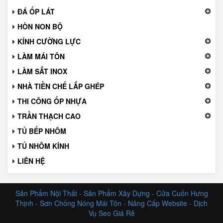
ĐÁ ỐP LÁT
HÒN NON BỘ
KÍNH CƯỜNG LỰC
LÀM MÁI TÔN
LÀM SẮT INOX
NHÀ TIỀN CHẾ LẮP GHÉP
THI CÔNG ỐP NHỰA
TRẦN THẠCH CAO
TỦ BẾP NHÔM
TỦ NHÔM KÍNH
LIÊN HỆ
Sản Phẩm Nội Thất
-
Sản Phẩm Xây Dựng
-
Cửa Cuốn Hưng
Thịnh
-
Sơn Chống Nóng Mái Tôn
-
Nâng Cấp Website
-
Dịch
Vụ Seo Giá Rẻ