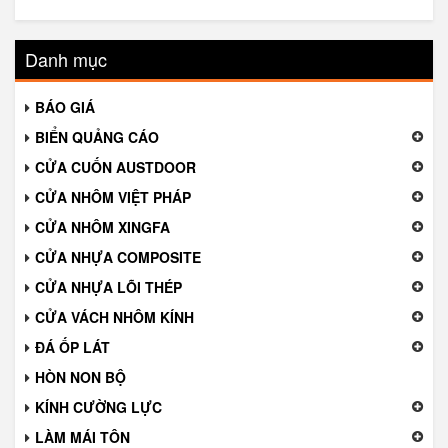
Danh mục
BÁO GIÁ
BIỂN QUẢNG CÁO
CỬA CUỐN AUSTDOOR
CỬA NHÔM VIỆT PHÁP
CỬA NHÔM XINGFA
CỬA NHỰA COMPOSITE
CỬA NHỰA LÕI THÉP
CỬA VÁCH NHÔM KÍNH
ĐÁ ỐP LÁT
HÒN NON BỘ
KÍNH CƯỜNG LỰC
LÀM MÁI TÔN