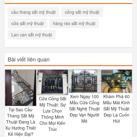
cầu thang sắt mỹ thuật
cổng sắt mỹ thuật
cửa sắt mỹ thuật
hàng rào sắt mỹ thuật
Lan can sắt mỹ thuật
Bài viết liên quan
Xem Ngay 100
Khám Phá 60
Cửa Cổng Sắt
Mẫu Cửa Cổng
Mẫu Mái Kính
Mỹ Thuật: Sự
Sắt Nghệ Thuật
Sắt Mỹ Thuật
Tại Sao Cầu
Lựa Chọn
Đẹp Vạn Người
Đẹp Lạ Cuốn
Thang Sắt Mỹ
Thông Minh
Mê
Hút
Thuật Đang Là
Cho Mọi Kiến
Xu Hướng Thiết
Trúc
Kế Hiện Đại?