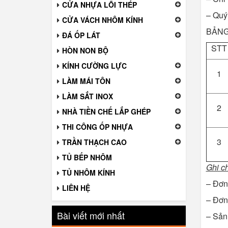
CỬA NHỰA LÕI THÉP
–
Quý 
CỬA VÁCH NHÔM KÍNH
BẢNG
ĐÁ ỐP LÁT
STT
HÒN NON BỘ
KÍNH CƯỜNG LỰC
1
LÀM MÁI TÔN
LÀM SẮT INOX
2
NHÀ TIỀN CHẾ LẮP GHÉP
THI CÔNG ỐP NHỰA
3
TRẦN THẠCH CAO
TỦ BẾP NHÔM
Ghi c
TỦ NHÔM KÍNH
– Đơn
LIÊN HỆ
– Đơn
Bài viết mới nhất
– Sản 