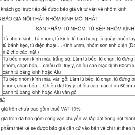
khách gọi trực tiếp để được báo giá và tư vấn về nhôm kính
 BÁO GIÁ NỘI THẤT NHÔM KÍNH MỚI NHẤT
SẢN PHẨM TỦ NHÔM, TỦ BẾP NHÔM KÍNH
Tủ nhôm kính: Tủ nhôm, tủ kính, tủ bán hàng, tủ quầy thuốc tây,
tủ bánh kẹo, tủ điện thoại,…Kính 5mm, nhôm sơn tĩnh điện (Đơ
m2 cho các mặt )
Tủ bếp nhôm kính màu trắng sứ: Làm tủ bếp, tủ chạn, tủ đựng 
nhôm, chạn bếp,…chiều dài tùy ý, chiều cao mặc định 60cm x
cánh tủ bằng kính hoặc Alu
Tủ bếp nhôm kính màu vân gỗ: Làm tủ bếp, tủ chạn, tủ đựng bá
nhôm, chạn bếp,…Chiều dài tùy ý, chiều cao mặc định 60cm 
cánh tủ bằng kính hoặc Alu vân gỗ
hú:
 giá trên chưa bao gồm thuế VAT 10%
 giá trên đã bao gồm công vận chuyển và lắp đặt trong nội thàn
phẩm thiết kế sẽ được báo giá căn cứ vào bản vẽ chi tiết theo h