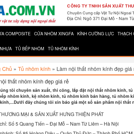
CÔNG TY TNHH SẢN XUẤT THƯ
Chuyên Cung cấp Vật Tư Nội Ngoai 
Địa Chỉ: Ngõ 371 Đại Mỗ - Nam Từ
ỰA COMPOSITE
CỬA NHÔM XINGFA
KÍNH CƯỜNG LỰC
THẠCH 
 NHỰA
TỦ BẾP NHÔM
TỦ NHÔM KÍNH
g Chủ
»
Tủ nhôm kính
»
Làm nội thất nhôm kính đẹp giá 
ội thất nhôm kính đẹp giá rẻ
úng tôi chuyên sản xuất, thi công, lắp đặt nội thất nhôm kính, t
bếp nhôm kính, kệ nhôm kính, tủ nhôm kính bán hàng, tủ nhôm kí
kính,...Dưới đây chúng tôi xin báo giá một số sản phẩm nội thấ
THƯƠNG MẠI & SẢN XUẤT HƯNG THIỆN PHÁT
chỉ: Số 5
Quang Tiến – Đại Mỗ – Nam Từ Liêm – Hà Nội
 nhánh: Số 85 Hoàng Diệu – Quận Thủ Đức – Thành Phố HCM