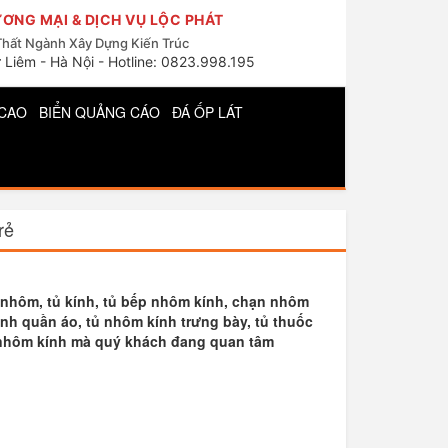
ƠNG MẠI & DỊCH VỤ LỘC PHÁT
Thất Ngành Xây Dựng Kiến Trúc
 Liêm - Hà Nội - Hotline: 0823.998.195
CAO
BIỂN QUẢNG CÁO
ĐÁ ỐP LÁT
rẻ
ủ nhôm, tủ kính, tủ bếp nhôm kính, chạn nhôm
nh quần áo, tủ nhôm kính trưng bày, tủ thuốc
t nhôm kính mà quý khách đang quan tâm