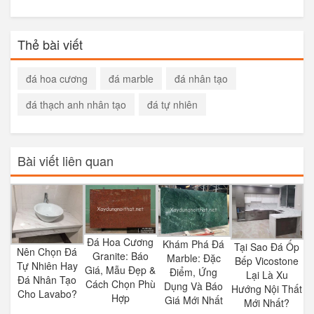
Thẻ bài viết
đá hoa cương
đá marble
đá nhân tạo
đá thạch anh nhân tạo
đá tự nhiên
Bài viết liên quan
Đá Hoa Cương
Khám Phá Đá
Tại Sao Đá Ốp
Nên Chọn Đá
Granite: Báo
Marble: Đặc
Bếp Vicostone
Tự Nhiên Hay
Giá, Mẫu Đẹp &
Điểm, Ứng
Lại Là Xu
Đá Nhân Tạo
Cách Chọn Phù
Dụng Và Báo
Hướng Nội Thất
Cho Lavabo?
Hợp
Giá Mới Nhất
Mới Nhất?