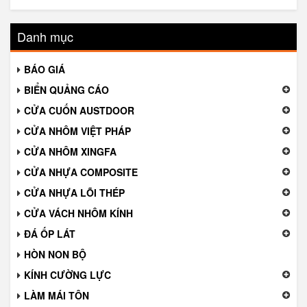
Danh mục
BÁO GIÁ
BIỂN QUẢNG CÁO
CỬA CUỐN AUSTDOOR
CỬA NHÔM VIỆT PHÁP
CỬA NHÔM XINGFA
CỬA NHỰA COMPOSITE
CỬA NHỰA LÕI THÉP
CỬA VÁCH NHÔM KÍNH
ĐÁ ỐP LÁT
HÒN NON BỘ
KÍNH CƯỜNG LỰC
LÀM MÁI TÔN