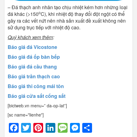
– Đá thạch anh nhân tạo chịu nhiệt kém hơn những loại
o
đá khác (>150
C), khi nhiệt độ thay đổi đột ngột có thể
gây ra các vết nứt nên nhà sản xuất đề xuất không nên
sử dụng trục tiếp với nhiệt độ cao.
Quý khách xem thêm
:
Báo giá đá Vicostone
Báo giá đá ốp bàn bếp
Báo giá đá cầu thang
Báo giá trần thạch cao
Báo giá thi công mái tôn
Báo giá cửa sắt cổng sắt
[bictweb.vn menu=” da-op-lat”]
[sc name="lienhe"]
Facebook
Twitter
Pinterest
LinkedIn
Message
Messenger
Share