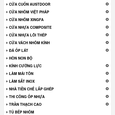
CỬA CUỐN AUSTDOOR
CỬA NHÔM VIỆT PHÁP
CỬA NHÔM XINGFA
CỬA NHỰA COMPOSITE
CỬA NHỰA LÕI THÉP
CỬA VÁCH NHÔM KÍNH
ĐÁ ỐP LÁT
HÒN NON BỘ
KÍNH CƯỜNG LỰC
LÀM MÁI TÔN
LÀM SẮT INOX
NHÀ TIỀN CHẾ LẮP GHÉP
THI CÔNG ỐP NHỰA
TRẦN THẠCH CAO
TỦ BẾP NHÔM