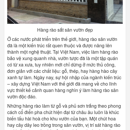
Hàng rào sắt sân vườn đẹp
Ở các nước phát triển trên thế giới, hàng rào sân vườn
đã là một kiến trúc rất quen thuộc và được nâng lên
thành một nghệ thuật. Tại Việt Nam, việc làm hàng rào
bảo vệ xung quanh nhà, vườn tược đã là một tập quán
có từ xa xưa, tuy nhiên mới chỉ dừng ở mức thủ công,
đơn giản với các chất liệu: gỗ, thép, hay hàng hào cây
xanh tự làm. Ngày nay, sự hội nhập của ngành kiến trúc
– xây dựng Việt Nam với thế giới đã mang về cho lĩnh
vực thiết kế cảnh quan hàng nghìn ý làm hàng rào sân
vườn độc đáo.
Những hàng rào làm từ gỗ và phủ sơn trắng theo phong
cách cổ điển pha chút hiện đại từ châu âu luôn là khúc
biến tấu hài hoà cho khu vườn của bạn. Một chút hoa
hay cây dây leo trồng trong sân vườn, vị trí sát hàng rào