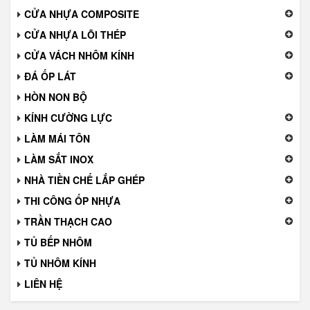
CỬA NHỰA COMPOSITE
CỬA NHỰA LÕI THÉP
CỬA VÁCH NHÔM KÍNH
ĐÁ ỐP LÁT
HÒN NON BỘ
KÍNH CƯỜNG LỰC
LÀM MÁI TÔN
LÀM SẮT INOX
NHÀ TIỀN CHẾ LẮP GHÉP
THI CÔNG ỐP NHỰA
TRẦN THẠCH CAO
TỦ BẾP NHÔM
TỦ NHÔM KÍNH
LIÊN HỆ