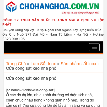
CÔNG TY TNHH SẢN XUẤT THƯƠNG MẠI & DỊCH VỤ LỘC
PHÁT
Chuyên Cung cấp Vật Tư Nội Ngoai Thất Ngành Xây Dựng Kiến Trúc
Địa Chỉ: Ngõ 371 Đại Mỗ - Nam Từ Liêm - Hà Nội - Hotline:
0823.998.195
Toggle
navigati
Trang Chủ
»
Làm Sắt Inox
»
Sản phẩm sắt inox
»
Cửa cổng sắt kéo nhà phố
Cửa cổng sắt kéo nhà phố
[sc name=”lienhe-cua-cong-sat”]
Ở các đô thị lớn, nhiều nhà thường có diện tích nhỏ,
chen chúc nhau trong không gian nhỏ hẹp. Trong đó
cần có những cửa cổng lớn để lấy ánh sáng và sử dụng