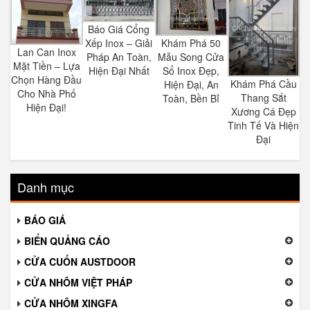
Báo Giá Cổng
Khám Phá 50
Xếp Inox – Giải
Lan Can Inox
Mẫu Song Cửa
Pháp An Toàn,
Mặt Tiền – Lựa
Sổ Inox Đẹp,
Hiện Đại Nhất
Chọn Hàng Đầu
Khám Phá Cầu
Hiện Đại, An
Cho Nhà Phố
Thang Sắt
Toàn, Bền Bỉ
Hiện Đại!
Xương Cá Đẹp
Tinh Tế Và Hiện
Đại
Danh mục
BÁO GIÁ
BIỂN QUẢNG CÁO
CỬA CUỐN AUSTDOOR
CỬA NHÔM VIỆT PHÁP
CỬA NHÔM XINGFA