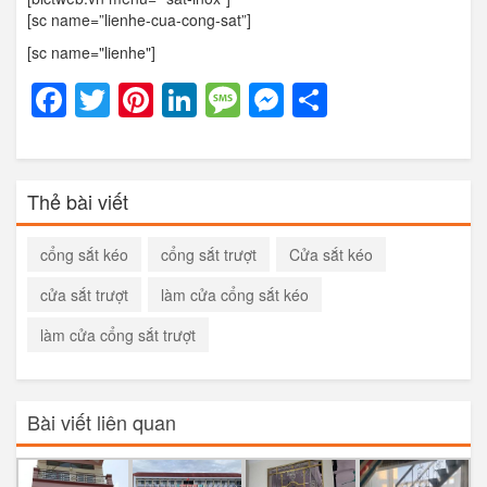
[sc name=”lienhe-cua-cong-sat”]
[sc name="lienhe"]
Facebook
Twitter
Pinterest
LinkedIn
Message
Messenger
Share
Thẻ bài viết
cổng sắt kéo
cổng sắt trượt
Cửa sắt kéo
cửa sắt trượt
làm cửa cổng sắt kéo
làm cửa cổng sắt trượt
Bài viết liên quan