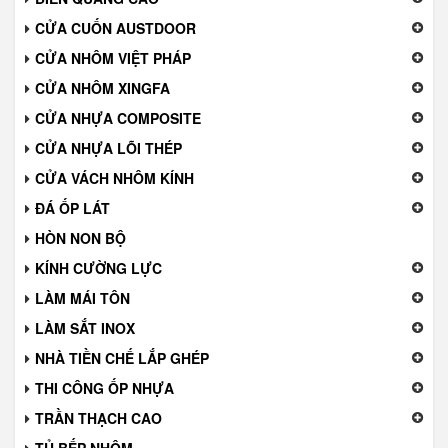
CỬA CUỐN AUSTDOOR
CỬA NHÔM VIỆT PHÁP
CỬA NHÔM XINGFA
CỬA NHỰA COMPOSITE
CỬA NHỰA LÕI THÉP
CỬA VÁCH NHÔM KÍNH
ĐÁ ỐP LÁT
HÒN NON BỘ
KÍNH CƯỜNG LỰC
LÀM MÁI TÔN
LÀM SẮT INOX
NHÀ TIỀN CHẾ LẮP GHÉP
THI CÔNG ỐP NHỰA
TRẦN THẠCH CAO
TỦ BẾP NHÔM