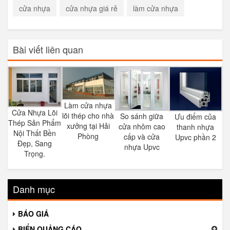
cửa nhựa
cửa nhựa giá rẻ
làm cửa nhựa
Bài viết liên quan
Làm cửa nhựa
Cửa Nhựa Lõi
lõi thép cho nhà
So sánh giữa
Ưu điểm của
Thép Sản Phẩm
xưởng tại Hải
cửa nhôm cao
thanh nhựa
Nội Thất Bền
Phòng
cấp và cửa
Upvc phần 2
Đẹp, Sang
nhựa Upvc
Trọng.
Danh mục
BÁO GIÁ
BIỂN QUẢNG CÁO