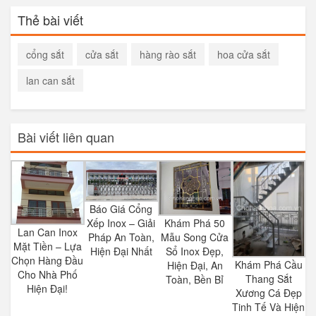
Thẻ bài viết
cổng sắt
cửa sắt
hàng rào sắt
hoa cửa sắt
lan can sắt
Bài viết liên quan
Báo Giá Cổng
Khám Phá 50
Xếp Inox – Giải
Lan Can Inox
Mẫu Song Cửa
Pháp An Toàn,
Mặt Tiền – Lựa
Sổ Inox Đẹp,
Hiện Đại Nhất
Chọn Hàng Đầu
Khám Phá Cầu
Hiện Đại, An
Cho Nhà Phố
Thang Sắt
Toàn, Bền Bỉ
Hiện Đại!
Xương Cá Đẹp
Tinh Tế Và Hiện