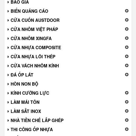
BÁO GIÁ
BIỂN QUẢNG CÁO
CỬA CUỐN AUSTDOOR
CỬA NHÔM VIỆT PHÁP
CỬA NHÔM XINGFA
CỬA NHỰA COMPOSITE
CỬA NHỰA LÕI THÉP
CỬA VÁCH NHÔM KÍNH
ĐÁ ỐP LÁT
HÒN NON BỘ
KÍNH CƯỜNG LỰC
LÀM MÁI TÔN
LÀM SẮT INOX
NHÀ TIỀN CHẾ LẮP GHÉP
THI CÔNG ỐP NHỰA