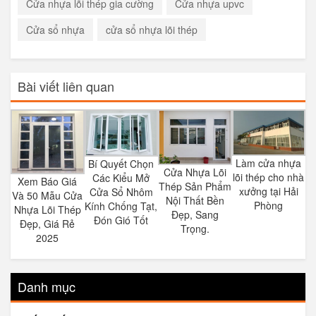
Cửa nhựa lõi thép gia cường
Cửa nhựa upvc
Cửa sổ nhựa
cửa sổ nhựa lõi thép
Bài viết liên quan
Làm cửa nhựa
Bí Quyết Chọn
Cửa Nhựa Lõi
lõi thép cho nhà
Các Kiểu Mở
Xem Báo Giá
Thép Sản Phẩm
xưởng tại Hải
Cửa Sổ Nhôm
Và 50 Mẫu Cửa
Nội Thất Bền
Phòng
Kính Chống Tạt,
Nhựa Lõi Thép
Đẹp, Sang
Đón Gió Tốt
Đẹp, Giá Rẻ
Trọng.
2025
Danh mục