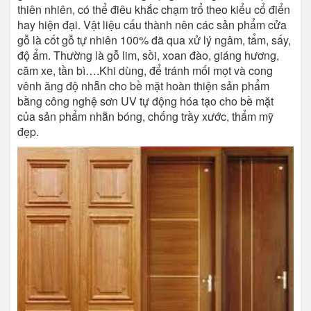
thiên nhiên, có thể điêu khắc chạm trổ theo kiểu cổ điển
hay hiện đại. Vật liệu cấu thành nên các sản phẩm cửa
gỗ là cốt gỗ tự nhiên 100% đã qua xử lý ngâm, tẩm, sấy,
độ ẩm. Thường là gỗ lim, sồi, xoan đào, giáng hương,
căm xe, tần bì….Khi dùng, để tránh mối mọt và cong
vênh ăng độ nhẵn cho bề mặt hoàn thiện sản phẩm
bằng công nghệ sơn UV tự động hóa tạo cho bề mặt
của sản phẩm nhẵn bóng, chống trầy xước, thẩm mỹ
đẹp.